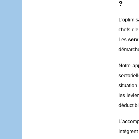
?
L'optimis
chefs d'e
Les
serv
démarche
Notre ap
sectoriel
situation
les levie
déductibl
L'accomp
intègrent