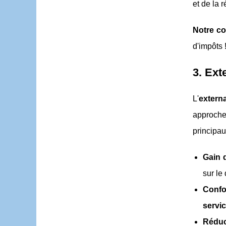
et de la 
Notre con
d'impôts 
3. Ext
L'
externa
approche
principau
Gain d
sur l
Confo
servi
Réduc