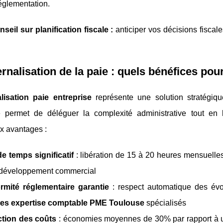
réglementation.
seil sur planification fiscale :
anticiper vos décisions fiscal
!
ernalisation de la paie : quels bénéfices po
lisation paie entreprise
représente une solution stratégiq
 permet de déléguer la complexité administrative tout en bé
x avantages :
e temps significatif
: libération de 15 à 20 heures mensuelles
e développement commercial
rmité réglementaire garantie
: respect automatique des évol
ces expertise comptable PME Toulouse
spécialisés
tion des coûts
: économies moyennes de 30% par rapport à un 