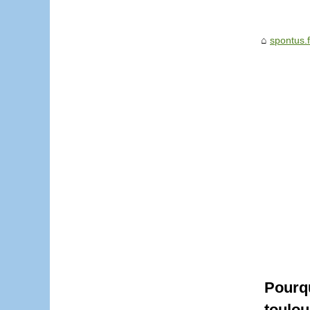
spontus.f
Pourq
toulou