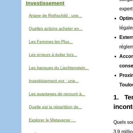
Investissement
expert
Ariane de Rothschild : une...
Optim
légale
Quelles actions acheter en...
Exter
Les Femmes les Plus...
réglem
Les erreurs à éviter lors...
Accom
consei
Les banques du Liechtenstein...
Proxi
Investissement.xyz : une...
Toulo
Les avantages de recourir à...
1. Te
incon
Quelle est la répartition de...
Explorer le Metaverse :...
Quels so
3,9 milli