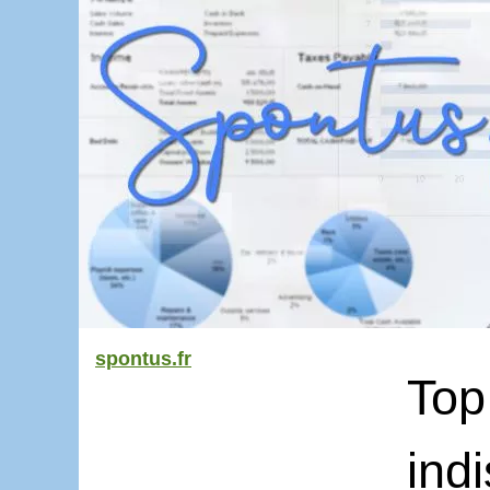
spontus.fr
Top
ind