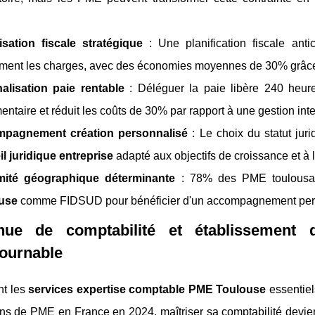
isation fiscale stratégique
: Une planification fiscale anti
ment les charges, avec des économies moyennes de 30% grâce à
nalisation paie rentable
: Déléguer la paie libère 240 heures
entaire et réduit les coûts de 30% par rapport à une gestion int
pagnement création personnalisé
: Le choix du statut juri
l juridique entreprise
adapté aux objectifs de croissance et à l
mité géographique déterminante
: 78% des PME toulousai
use
comme FIDSUD pour bénéficier d'un accompagnement personn
nue de comptabilité et établissement
tournable
nt les
services expertise comptable PME Toulouse
essentiel
ons de PME en France en 2024, maîtriser sa comptabilité devie