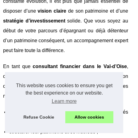
constante évolution, il est plus que jamais essentiel de
disposer d’une
vision claire
de son patrimoine et d’une
stratégie d’investissement
solide. Que vous soyez au
début de votre parcours d’épargnant ou déjà détenteur
d’un patrimoine conséquent, un accompagnement expert
peut faire toute la différence.
En tant que
consultant financier dans le Val-d’Oise
,
doté de plus de trente ans d’expérience, d’une formation
This website uses cookies to ensure you get
d’excellence et d’une pratique internationale des
the best experience on our website.
marchés, Zoran Petrovic aide ses clients à :
Learn more
clarifier leurs objectifs de vie et leurs priorités
Refuse Cookie
Allow cookies
financières ;
structurer leur patrimoine avec méthode ;