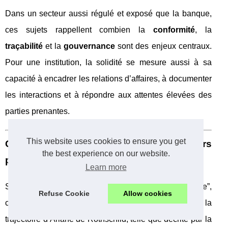
Dans un secteur aussi régulé et exposé que la banque,
ces sujets rappellent combien la
conformité
, la
traçabilité
et la
gouvernance
sont des enjeux centraux.
Pour une institution, la solidité se mesure aussi à sa
capacité à encadrer les relations d’affaires, à documenter
les interactions et à répondre aux attentes élevées des
parties prenantes.
This website uses cookies to ensure you get
Ce que les leaders et entrepreneurs
the best experience on our website.
peuvent retenir de son parcours
Learn more
Sans transformer une biographie en “recette miracle”,
Refuse Cookie
Allow cookies
certains enseignements concrets ressortent de la
trajectoire d’Ariane de Rothschild, telle que décrite par la