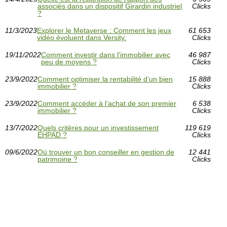
associés dans un dispositif Girardin industriel
Clicks
?
11/3/2023
Explorer le Metaverse : Comment les jeux
61 653
vidéo évoluent dans Versity.
Clicks
19/11/2022
Comment investir dans l'immobilier avec
46 987
peu de moyens ?
Clicks
23/9/2022
Comment optimiser la rentabilité d’un bien
15 888
immobilier ?
Clicks
23/9/2022
Comment accéder à l’achat de son premier
6 538
immobilier ?
Clicks
13/7/2022
Quels critères pour un investissement
119 619
EHPAD ?
Clicks
09/6/2022
Où trouver un bon conseiller en gestion de
12 441
patrimoine ?
Clicks