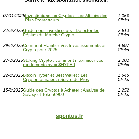
07/11/2025
Investir dans les Cryptos : Les Altcoins les
1 356
Plus Prometteurs
Clicks
22/9/2025
Guide pour Investisseurs : Détecter les
2 613
Pépites du Marché Crypto
Clicks
29/8/2025
Comment Planifier Vos Investissements en
4 697
Crypto pour 2025
Clicks
27/8/2025
Staking Crypto : comment maximiser vos
2 202
rendements avec $HYPER
Clicks
22/8/2025
Bitcoin Hyper et Best Wallet : Les
1 645
Cryptomonnaies à Suivre de Près
Clicks
15/8/2025
Guide des Cryptos à Acheter : Analyse de
2 252
Solaxy et Token6900
Clicks
spontus.fr