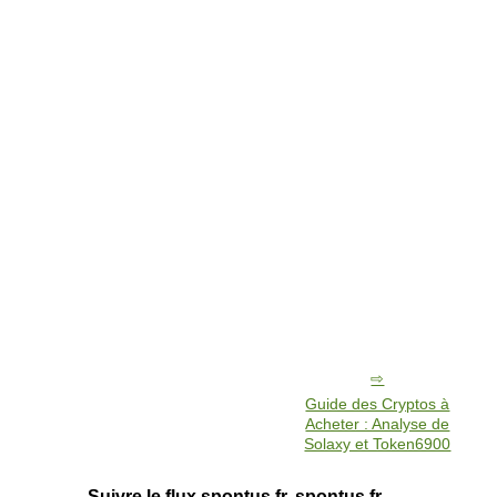
Guide des Cryptos à
Acheter : Analyse de
Solaxy et Token6900
Suivre le flux spontus.fr, spontus.fr.