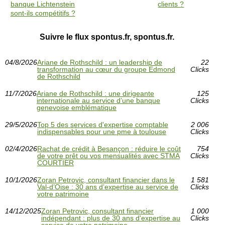
banque Lichtenstein
clients ?
sont-ils compétitifs ?
Suivre le flux spontus.fr, spontus.fr.
04/8/2026
Ariane de Rothschild : un leadership de
22
transformation au cœur du groupe Edmond
Clicks
de Rothschild
11/7/2026
Ariane de Rothschild : une dirigeante
125
internationale au service d’une banque
Clicks
genevoise emblématique
29/5/2026
Top 5 des services d'expertise comptable
2 006
indispensables pour une pme à toulouse
Clicks
02/4/2026
Rachat de crédit à Besançon : réduire le coût
754
de votre prêt ou vos mensualités avec STMA
Clicks
COURTIER
10/1/2026
Zoran Petrovic, consultant financier dans le
1 581
Val-d’Oise : 30 ans d’expertise au service de
Clicks
votre patrimoine
14/12/2025
Zoran Petrovic, consultant financier
1 000
indépendant : plus de 30 ans d'expertise au
Clicks